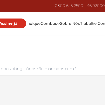
0800 645-2500
46 92000
Assine já
Indique
Combos
Sobre Nós
Trabalhe Co
mpos obrigatórios são marcados com
*