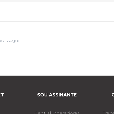
prosseguir
ET
SOU ASSINANTE
Central Operadoras
Trab